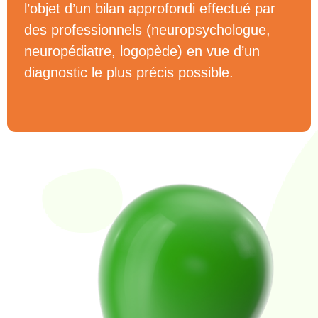
l’objet d’un bilan approfondi effectué par
des professionnels (neuropsychologue,
neuropédiatre, logopède) en vue d’un
diagnostic le plus précis possible.