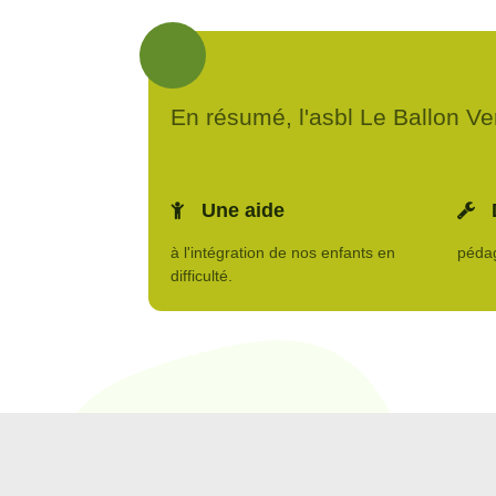
En résumé, l'asbl Le Ballon Vert
Une aide
à l'intégration de nos enfants en
pédag
difficulté.