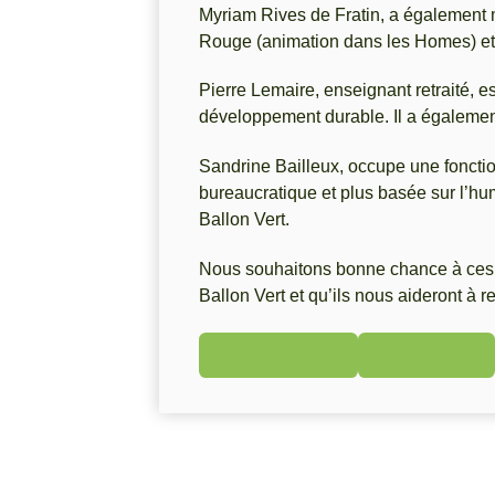
Myriam Rives de Fratin, a également m
Rouge (animation dans les Homes) et 
Pierre Lemaire, enseignant retraité, es
développement durable. Il a égalemen
Sandrine Bailleux, occupe une fonctio
bureaucratique et plus basée sur l’h
Ballon Vert.
Nous souhaitons bonne chance à ces 
Ballon Vert et qu’ils nous aideront à r
Article précédent : IN MEMORI
Article suiva
Précédent
Suivant