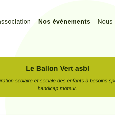
association
Nos événements
Nous 
Le Ballon Vert asbl
ration scolaire et sociale des enfants à besoins s
handicap moteur.