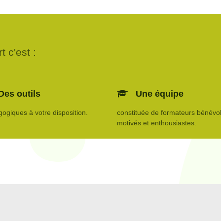
 c'est :
Des outils
Une équipe
ogiques à votre disposition.
constituée de formateurs bénévol
motivés et enthousiastes.