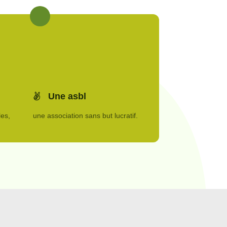
Une asbl
es,
une association sans but lucratif.