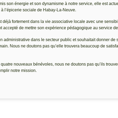
is son énergie et son dynamisme à notre service, elle est actu
à l’épicerie sociale de Habay-La-Neuve.
t déjà fortement dans la vie associative locale avec une sensibil
t accepté de mettre son expérience pédagogique au service de 
n administrative dans le secteur public et souhaitait donner de
umain. Nous ne doutons pas qu’elle trouvera beaucoup de satis
quatre nouveaux bénévoles, nous ne doutons pas qu’ils trouve
emplir notre mission.
AM
nt : Le Kiwanis vient en aide à 11 associations